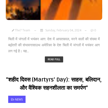
The7 Team
Sunday, February 04, 2024
0
चिली में जंगलों में भयंकर आग: देश में आपातकाल, मरने वालों की संख्या में
बढ़ोतरी की संभावनासाउथ अमेरिका के देश चिली में जंगलों में भयंकर आग
लग गई है। यह...
READ FULL
"शहीद दिवस (Martyrs' Day): साहस, बलिदान,
और वैश्विक सहनशीलता का समर्पण"
NEWS