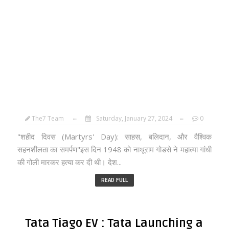
The7 Team
Saturday, January 27, 2024
0
"शहीद दिवस (Martyrs' Day): साहस, बलिदान, और वैश्विक
सहनशीलता का समर्पण"इस दिन 1948 को नाथूराम गोडसे ने महात्मा गांधी
की गोली मारकर हत्या कर दी थी। देश...
READ FULL
Tata Tiago EV : Tata Launching a